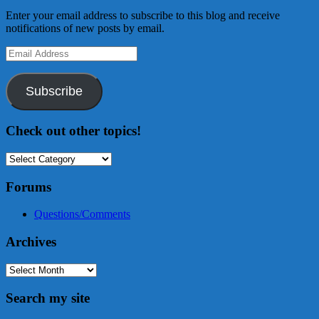
Enter your email address to subscribe to this blog and receive
notifications of new posts by email.
Email
Address
Subscribe
Check out other topics!
Check
out
other
Forums
topics!
Questions/Comments
Archives
Archives
Search my site