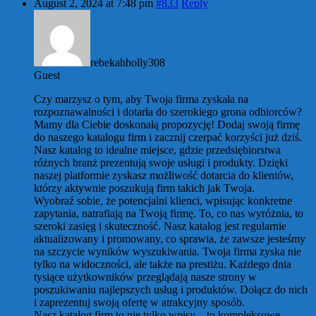
August 2, 2024 at 7:48 pm
#833
Reply
rebekahholly308
Guest
Czy marzysz o tym, aby Twoja firma zyskała na
rozpoznawalności i dotarła do szerokiego grona odbiorców?
Mamy dla Ciebie doskonałą propozycję! Dodaj swoją firmę
do naszego katalogu firm i zacznij czerpać korzyści już dziś.
Nasz katalog to idealne miejsce, gdzie przedsiębiorstwa
różnych branż prezentują swoje usługi i produkty. Dzięki
naszej platformie zyskasz możliwość dotarcia do klientów,
którzy aktywnie poszukują firm takich jak Twoja.
Wyobraź sobie, że potencjalni klienci, wpisując konkretne
zapytania, natrafiają na Twoją firmę. To, co nas wyróżnia, to
szeroki zasięg i skuteczność. Nasz katalog jest regularnie
aktualizowany i promowany, co sprawia, że zawsze jesteśmy
na szczycie wyników wyszukiwania. Twoja firma zyska nie
tylko na widoczności, ale także na prestiżu. Każdego dnia
tysiące użytkowników przeglądają nasze strony w
poszukiwaniu najlepszych usług i produktów. Dołącz do nich
i zaprezentuj swoją ofertę w atrakcyjny sposób.
Nasz katalog firm to nie tylko wpisy – to kompleksowe